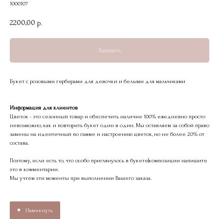
1000107
2200,00
р.
Заказать
Букет с розовыми герберами для девочки и белыми для мальчиками
Информация для клиентов
Цветок - это сезонный товар и обеспечить наличие 100% ежедневно просто
невозможно, как и повторить букет один в один. Мы оставляем за собой право
замены на идентичный по гамме и настроению цветок, но не более 20% от
состава.
Поэтому, если есть то, что особо приглянулось в букете|композиции напишите
это в комментарии.
Мы учтём эти моменты при выполнении Вашего заказа.
Намекнуть