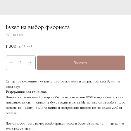
Букет на выбор флориста
SKU:
1000089
1 800
р.
/
1 pack
Заказать
Супер предложение - укажите цветовую гамму и флорист создаст букет на
свой вкус
Информация для клиентов
Цветок - это сезонный товар и обеспечить наличие 100% ежедневно просто
невозможно, как и повторить букет один в один. Мы оставляем за собой право
замены на идентичный по гамме и настроению цветок, но не более 20% от
состава.
Поэтому, если есть то, что особо приглянулось в букете|композиции напишите
это в комментарии.