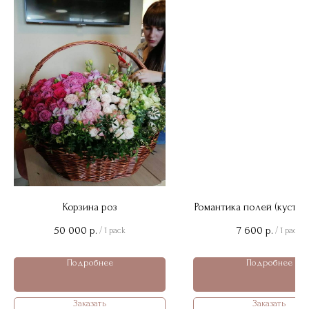
Корзина роз
Романтика полей (кустов
50 000
7 600
р.
р.
/
1 pack
/
1 pack
Подробнее
Подробнее
Заказать
Заказать