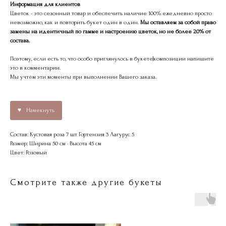
Информация для клиентов
Цветок - это сезонный товар и обеспечить наличие 100% ежедневно просто
невозможно, как и повторить букет один в один.
Мы оставляем за собой право
замены на идентичный по гамме и настроению цветок, но не более 20% от
состава.
Поэтому, если есть то, что особо приглянулось в букете|композиции напишите
это в комментарии.
Мы учтём эти моменты при выполнении Вашего заказа.
Намекнуть
Состав: Кустовая роза 7 шт Гортензия 3 Лагурус 5
Размер: Ширина 50 см · Высота 45 см
Цвет: Розовый
Смотрите также другие букеты