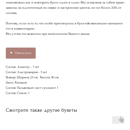
невозможно, как и повторить букет один в один. Мы оставляем за собой право
замены на идентичный по гамме и настроению цветок, но не более 20% от
состава.
Поэтому, если есть то, что особо приглянулось в букете|композиции напишите
это в комментарии.
Мы учтём эти моменты при выполнении Вашего заказа.
Намекнуть
Состав: Диантус - 7 шт
Состав: Альстромерия - 5 шт
Размер: Ширина 25 см · Высота 50 см
Цвет: Розовый
Состав: Пальмовый лист сухоцвет 1
Состав: Стахис 1
Смотрите также другие букеты