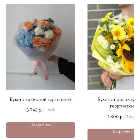
Букет с небесной гортензией
Букет с подсолнухо
георгинами
3 740
р.
/
1 pack
1 800
р.
/
1 pack
Подробнее
Подробнее